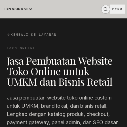
Skip to main content
IDNASIRASIRA
MENU
I
D
N
A
S
I
R
A
S
I
R
A
STAND BY
.
.
.
KEMBALI KE LAYANAN
TOKO ONLINE
Jasa Pembuatan Website
Toko Online untuk
UMKM dan Bisnis Retail
Jasa pembuatan website toko online custom
untuk UMKM, brand lokal, dan bisnis retail.
Lengkap dengan katalog produk, checkout,
payment gateway, panel admin, dan SEO dasar.