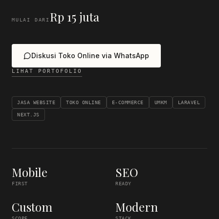
Rp 15 juta
MULAI DARI
Diskusi Toko Online via WhatsApp
LIHAT PORTOFOLIO
JASA WEBSITE
TOKO ONLINE
E-COMMERCE
UMKM
LARAVEL
NEXT.JS
Mobile
SEO
FIRST
READY
Custom
Modern
SCOPE
STACK