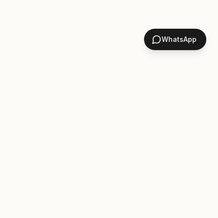
WhatsApp
Let's Talk.
LinkedIn
GitHub
Twitter
© 2024 idnasirasira.
Designed & Engineered with
♥
in Jakarta.