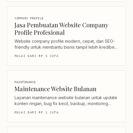
COMPANY PROFILE
Jasa Pembuatan Website Company
Profile Profesional
Website company profile modern, cepat, dan SEO-
friendly untuk membantu bisnis tampil lebih kredibel,
mudah ditemukan di Google, dan lebih mudah
MULAI DARI
RP 5 JUTA
dihubungi calon klien.
MAINTENANCE
Maintenance Website Bulanan
Layanan maintenance website bulanan untuk update
konten ringan, bug fix kecil, backup, monitoring
basic, security update, dan support teknis rutin.
MULAI DARI
RP 1 JUTA