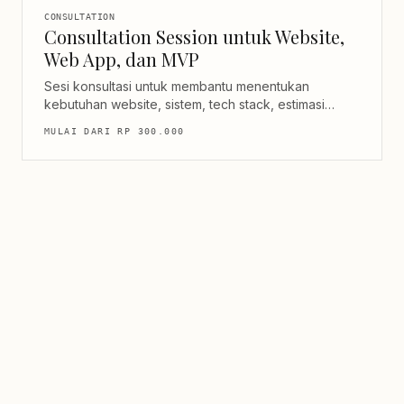
CONSULTATION
Consultation Session untuk Website,
Web App, dan MVP
Sesi konsultasi untuk membantu menentukan
kebutuhan website, sistem, tech stack, estimasi
scope, review website existing, dan roadmap MVP
MULAI DARI
RP 300.000
sebelum mulai development.